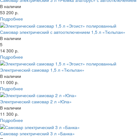
Самовар электрический 3 л «Рюмка златорус» с автоотключением
45 литров
Наличие
В наличии
90 - 100 литров
Выбрано:
53 200 р.
Показать
Сбросить все параметры
Нержавейка
Подробнее
Латунь
Показать товары
Свернуть фильтр
Самовары термопоты
Самовар электрический с автоотключением 1,5 л «Тюльпан»
В наборе
В наличии
С автоотключением
5
14 300 р.
Медный
Подробнее
Серебряный
Расписные
Электрический самовар 1,5 л «Тюльпан»
Золотой
В наличии
Жостово
11 000 р.
Гжель
Подробнее
Хохлома
Электрический самовар 2 л «Юла»
Свернуть категории
В наличии
Свернуть категории
11 300 р.
Подробнее
Самовар электрический 3 л «Банка»