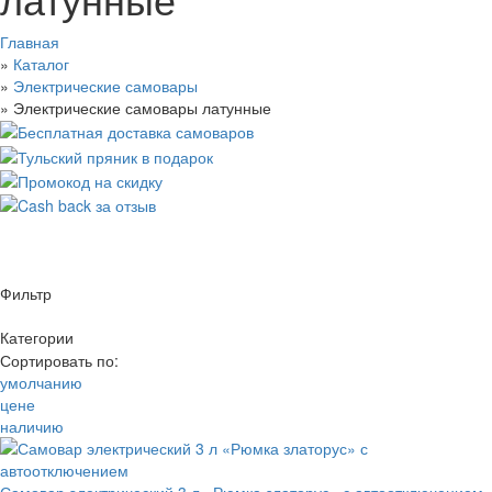
Главная
»
Каталог
»
Электрические самовары
»
Электрические самовары латунные
Фильтр
Категории
Цена
Сортировать по:
2 литра
умолчанию
3 литра
—
цене
4 литра
Материал
наличию
5 литров
Производитель
10 литров
Объем
25 литров
Цвет