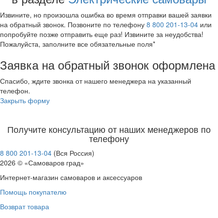
45 литров
Извините, но произошла ошибка во время отправки вашей заявки
90 - 100 литров
на обратный звонок. Позвоните по телефону
8 800 201-13-04
или
Нержавейка
попробуйте позже отправить еще раз! Извините за неудобства!
Латунь
Пожалуйста, заполните все обязательные поля*
Самовары термопоты
Заявка на обратный звонок оформлена
В наборе
С автоотключением
Спасибо, ждите звонка от нашего менеджера на указанный
телефон.
Медный
Закрыть форму
Серебряный
Расписные
Золотой
Получите консультацию от наших менеджеров по
Жостово
телефону
Гжель
8 800 201-13-04
(Вся Россия)
Хохлома
2026 © «Самоваров град»
Свернуть категории
Интернет-магазин самоваров и аксессуаров
Свернуть категории
Помощь покупателю
Возврат товара