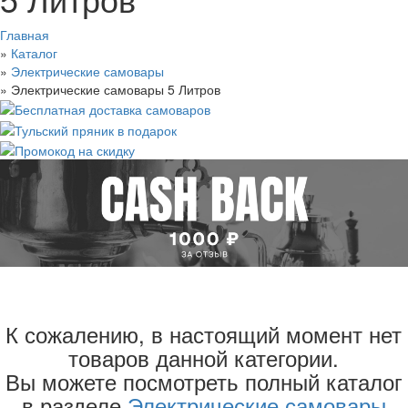
Главная
»
Каталог
»
Электрические самовары
»
Электрические самовары 5 Литров
2 литра
К сожалению, в настоящий момент нет
3 литра
4 литра
товаров данной категории.
5 литров
Вы можете посмотреть полный каталог
10 литров
в разделе
Электрические самовары
25 литров