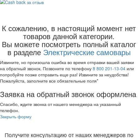
2 литра
К сожалению, в настоящий момент нет
3 литра
4 литра
товаров данной категории.
5 литров
Вы можете посмотреть полный каталог
10 литров
в разделе
Электрические самовары
25 литров
45 литров
Извините, но произошла ошибка во время отправки вашей заявки
90 - 100 литров
на обратный звонок. Позвоните по телефону
8 800 201-13-04
или
Нержавейка
попробуйте позже отправить еще раз! Извините за неудобства!
Латунь
Пожалуйста, заполните все обязательные поля*
Самовары термопоты
Заявка на обратный звонок оформлена
В наборе
С автоотключением
Спасибо, ждите звонка от нашего менеджера на указанный
телефон.
Медный
Закрыть форму
Серебряный
Расписные
Золотой
Получите консультацию от наших менеджеров по