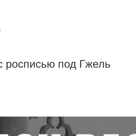
и
с росписью под Гжель