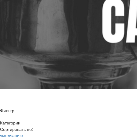
Фильтр
Категории
Цена
Сортировать по:
2 литра
умолчанию
3 литра
—