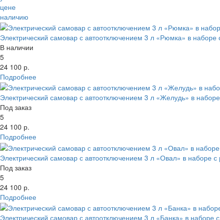
цене
4 литра
Материал
наличию
5 литров
Производитель
10 литров
Объем
25 литров
Электрический самовар с автоотключением 3 л «Рюмка» в наборе 
Цвет
45 литров
В наличии
Наличие
90 - 100 литров
5
Выбрано:
24 100 р.
Показать
Сбросить все параметры
Нержавейка
Подробнее
Латунь
Показать товары
Свернуть фильтр
Самовары термопоты
Электрический самовар с автоотключением 3 л «Желудь» в наборе
В наборе
Под заказ
С автоотключением
5
24 100 р.
Медный
Подробнее
Серебряный
Расписные
Электрический самовар с автоотключением 3 л «Овал» в наборе с
Золотой
Под заказ
Жостово
5
Гжель
24 100 р.
Хохлома
Подробнее
Свернуть категории
Электрический самовар с автоотключением 3 л «Банка» в наборе 
Свернуть категории