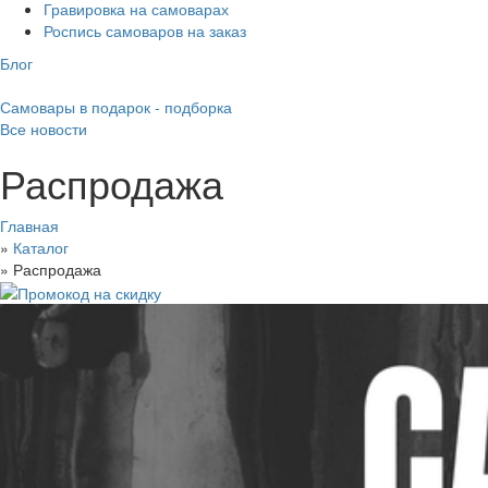
Гравировка на самоварах
Роспись самоваров на заказ
Блог
Самовары в подарок - подборка
Все новости
Распродажа
Главная
»
Каталог
»
Распродажа