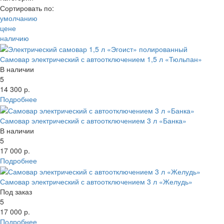
Цена
Свернуть категории
Сортировать по:
Свернуть категории
умолчанию
—
цене
Материал
наличию
Производитель
Объем
Самовар электрический с автоотключением 1,5 л «Тюльпан»
Выбрано:
В наличии
Показать
Сбросить все параметры
5
Показать товары
14 300 р.
Свернуть фильтр
Подробнее
Самовар электрический с автоотключением 3 л «Банка»
В наличии
5
17 000 р.
Подробнее
Самовар электрический с автоотключением 3 л «Желудь»
Под заказ
5
17 000 р.
Подробнее