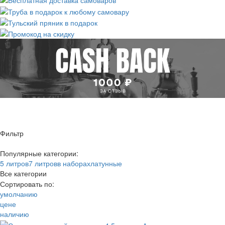
Фильтр
Популярные категории:
5 литров
7 литров
в наборах
латунные
Все категории
Цена
2.5 литра
Сортировать по:
4-5 литров
умолчанию
—
7-9 литров
цене
Материал
45-70 литров
наличию
Производитель