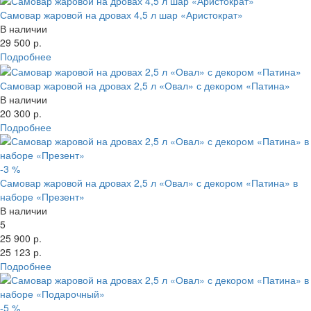
Объем
Круглые
Самовар жаровой на дровах 4,5 л шар «Аристократ»
Цвет
Банка
В наличии
Наличие
Рюмка
29 500 р.
Показать товары
Эксклюзивные
Подробнее
Свернуть фильтр
Латунь
Самовар жаровой на дровах 2,5 л «Овал» с декором «Патина»
Золотые
В наличии
Патинированные
20 300 р.
Никелированные
Подробнее
С декором
Самовары Чукотка
Походные
-3 %
В наборах
Самовар жаровой на дровах 2,5 л «Овал» с декором «Патина» в
наборе «Презент»
Свернуть категории
В наличии
Свернуть категории
5
25 900 р.
25 123 р.
Подробнее
-5 %