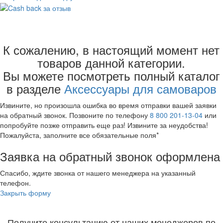
Куклы - грелки на чайники и самовары
К сожалению, в настоящий момент нет
Для топки и розжига
Дровницы
товаров данной категории.
Подносы
Вы можете посмотреть полный каталог
Сахарницы
в разделе
Аксессуары для самоваров
Столики для самоваров
Сувениры, книги
Извините, но произошла ошибка во время отправки вашей заявки
Трубы
на обратный звонок. Позвоните по телефону
8 800 201-13-04
или
Уход за самоваром
попробуйте позже отправить еще раз! Извините за неудобства!
Чайники
Пожалуйста, заполните все обязательные поля*
Свернуть категории
Заявка на обратный звонок оформлена
Свернуть категории
Спасибо, ждите звонка от нашего менеджера на указанный
телефон.
Закрыть форму
Получите консультацию от наших менеджеров по