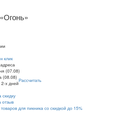
«Огонь»
чии
н клик
 адреса
ня (07.08)
а (08.08)
Рассчитать
 2-х дней
 скидку
а отзыв
товаров для пикника со скидкой до 15%