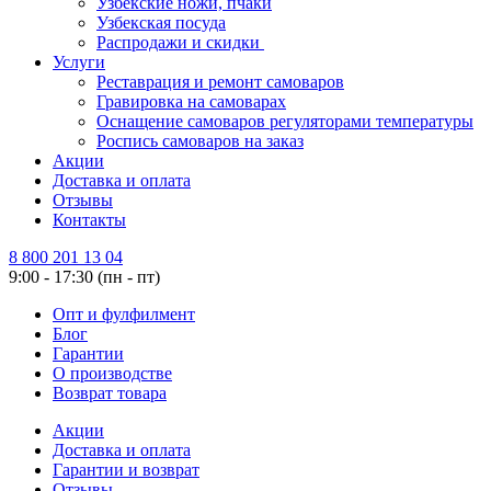
Узбекские ножи, пчаки
Узбекская посуда
Распродажи и скидки
Услуги
Реставрация и ремонт самоваров
Гравировка на самоварах
Оснащение самоваров регуляторами температуры
Роспись самоваров на заказ
Акции
Доставка и оплата
Отзывы
Контакты
8 800 201 13 04
9:00 - 17:30 (пн - пт)
Опт и фулфилмент
Блог
Гарантии
О производстве
Возврат товара
Акции
Доставка и оплата
Гарантии и возврат
Отзывы