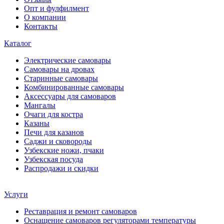
Опт и фулфилмент
О компании
Контакты
Каталог
Электрические самовары
Cамовары на дровах
Старинные самовары
Комбинированные самовары
Аксессуары для самоваров
Мангалы
Очаги для костра
Казаны
Печи для казанов
Саджи и сковороды
Узбекские ножи, пчаки
Узбекская посуда
Распродажи и скидки
Услуги
Реставрация и ремонт самоваров
Оснащение самоваров регуляторами температуры